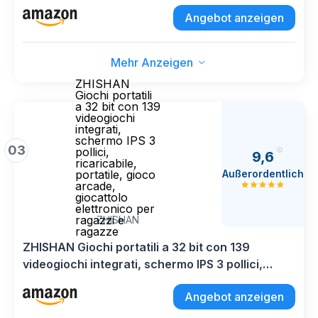
da 1 a 8 giocatori (Disco)
Angebot anzeigen
Mehr Anzeigen
ZHISHAN
Giochi portatili
a 32 bit con 139
videogiochi
integrati,
schermo IPS 3
03
pollici,
9,6
ricaricabile,
Außerordentlich
portatile, gioco
arcade,
giocattolo
elettronico per
ragazzi e
ZHISHAN
ragazze
ZHISHAN Giochi portatili a 32 bit con 139
videogiochi integrati, schermo IPS 3 pollici,
ricaricabile, portatile, gioco arcade, giocattolo
Angebot anzeigen
elettronico per ragazzi e ragazze