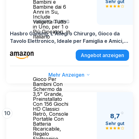
Sehr gut
Bambini e
Bambine dai 6
Anni in Su,
Include
Valigetta Tutto
HASBRO GAMING
in Uno, per 1 o
Più Giocatori, in
Hasbro Gaming, L'Allegro Chirurgo, Gioco da
Italiano
Tavolo Elettronico, Ideale per Famiglia e Amici,
per Bambini e Bambine dai 6 Anni in Su, Include
Angebot anzeigen
Valigetta Tutto in Uno, per 1 o Più Giocatori, in
Italiano
Mehr Anzeigen
Gioco Per
Bambini Con
Schermo da
3,5" Grande,
Preinstallato
Con 156 Giochi
HD Classici
10
Retrò, Console
8,7
Portatile Con
Sehr gut
Batteria
Ricaricabile,
Regalo
Elettronico