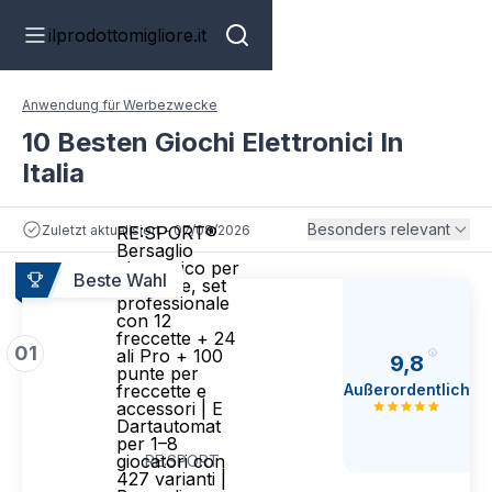
ilprodottomigliore.it
Anwendung für Werbezwecke
10 Besten Giochi Elettronici In
Italia
Besonders relevant
Zuletzt aktualisiert - 07/08/2026
RE:SPORT®
Bersaglio
elettronico per
Beste Wahl
freccette, set
professionale
con 12
freccette + 24
01
ali Pro + 100
9,8
punte per
Außerordentlich
freccette e
accessori | E
Dartautomat
per 1–8
giocatori con
RE:SPORT
427 varianti |