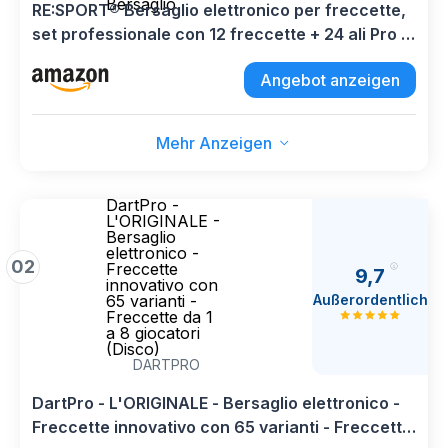
Bersaglio
RE:SPORT® Bersaglio elettronico per freccette,
set professionale con 12 freccette + 24 ali Pro +
100 punte per freccette e accessori | E
Angebot anzeigen
Dartautomat per 1–8 giocatori con 427 varianti |
Bersaglio
Mehr Anzeigen
DartPro -
L'ORIGINALE -
Bersaglio
elettronico -
02
Freccette
9,7
innovativo con
Außerordentlich
65 varianti -
Freccette da 1
a 8 giocatori
(Disco)
DARTPRO
DartPro - L'ORIGINALE - Bersaglio elettronico -
Freccette innovativo con 65 varianti - Freccette