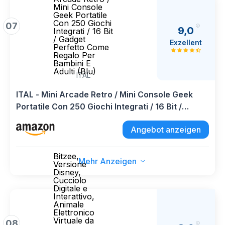
Mini Console
Geek Portatile
Con 250 Giochi
07
9,0
Integrati / 16 Bit
/ Gadget
Exzellent
Perfetto Come
Regalo Per
Bambini E
Adulti (Blu)
ITAL
ITAL - Mini Arcade Retro / Mini Console Geek
Portatile Con 250 Giochi Integrati / 16 Bit /
Gadget Perfetto Come Regalo Per Bambini E
Angebot anzeigen
Adulti (Blu)
Bitzee,
Mehr Anzeigen
Versione
Disney,
Cucciolo
Digitale e
Interattivo,
Animale
Elettronico
Virtuale da
08