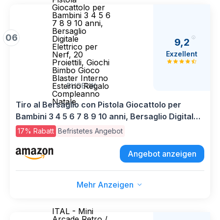
Giocattolo per
Bambini 3 4 5 6
7 8 9 10 anni,
Bersaglio
06
Digitale
9,2
Elettrico per
Exzellent
Nerf, 20
Proiettili, Giochi
Bimbo Gioco
Blaster Interno
Esterno Regalo
BUOEUIK
Compleanno
Natale
Tiro al Bersaglio con Pistola Giocattolo per
Bambini 3 4 5 6 7 8 9 10 anni, Bersaglio Digitale
Elettrico per Nerf, 20 Proiettili, Giochi Bimbo
17% Rabatt
Befristetes Angebot
Gioco Blaster Interno Esterno Regalo
Compleanno Natale
Angebot anzeigen
Mehr Anzeigen
ITAL - Mini
Arcade Retro /