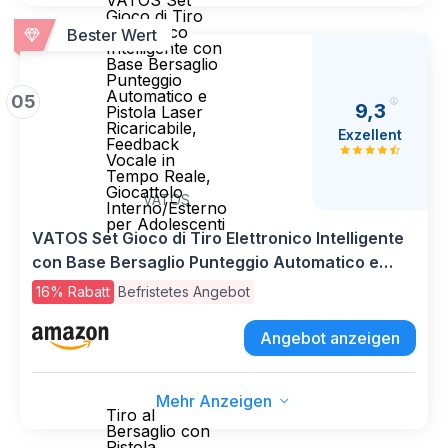
VATOS Set
Gioco di Tiro
Elettronico
Bester Wert
Intelligente con
Base Bersaglio
Punteggio
Automatico e
05
9,3
Pistola Laser
Ricaricabile,
Exzellent
Feedback
Vocale in
Tempo Reale,
Giocattolo
VATOS
Interno/Esterno
per Adolescenti
VATOS Set Gioco di Tiro Elettronico Intelligente
con Base Bersaglio Punteggio Automatico e
Pistola Laser Ricaricabile, Feedback Vocale in
16% Rabatt
Befristetes Angebot
Tempo Reale, Giocattolo Interno/Esterno per
Adolescenti
Angebot anzeigen
Mehr Anzeigen
Tiro al
Bersaglio con
Pistola