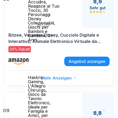
8,9
Accudire,
Reagisce al Tuo
Sehr gut
Tocco, 30
Personaggi
Disney
Collezionabili,
BITZEE
Giochi per
Bambini e
Bitzee, Versione Disney, Cucciolo Digitale e
Bambine, 5+
Anni
Interattivo, Animale Elettronico Virtuale da
Accudire, Reagisce al Tuo Tocco, 30
34% Rabatt
Personaggi Disney Collezionabili, Giochi per
Bambini e Bambine, 5+ Anni
Angebot anzeigen
Hasbro
Mehr Anzeigen
Gaming,
L'Allegro
Chirurgo,
Gioco da
Tavolo
Elettronico,
Ideale per
09
Famiglia e
8,8
Amici, per