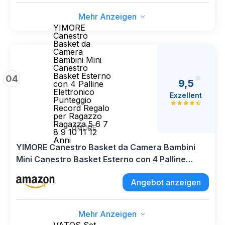
Mehr Anzeigen
YIMORE
Canestro
Basket da
Camera
Bambini Mini
Canestro
Basket Esterno
04
9,5
con 4 Palline
Elettronico
Exzellent
Punteggio
Record Regalo
per Ragazzo
Ragazza 5 6 7
YIMORE
8 9 10 11 12
Anni
YIMORE Canestro Basket da Camera Bambini
Mini Canestro Basket Esterno con 4 Palline
Elettronico Punteggio Record Regalo per
Angebot anzeigen
Ragazzo Ragazza 5 6 7 8 9 10 11 12 Anni
Mehr Anzeigen