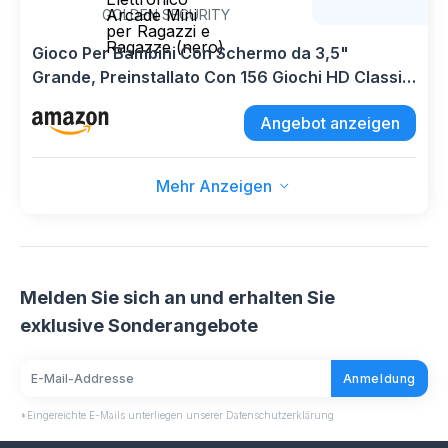
Arcade Mini
GOLDEN SECURITY
per Ragazzi e
Ragazze (nero)
Gioco Per Bambini Con Schermo da 3,5"
Grande, Preinstallato Con 156 Giochi HD Classici
Retrò, Console Portatile Con Batteria
Angebot anzeigen
Ricaricabile, Regalo Elettronico Arcade Mini per
Ragazzi e Ragazze (nero)
Mehr Anzeigen
Melden Sie sich an und erhalten Sie
exklusive Sonderangebote
Anmeldung
*Eingereichte E-Mails unterliegen unserer Datenschutzerklärung