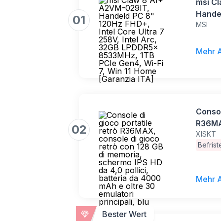
msi C
Handel
01
MSI
Core U
LPDDR
Wi-Fi 
Mehr 
Consol
R36MAX
02
XISKT
con 1
Befris
IPS HD
4000 m
princip
Mehr 
Bester Wert