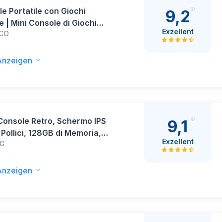
e Portatile con Giochi
9,2
 | Mini Console di Giochi
Exzellent
ICO
 400 giochi in 1 | Portatile
i Classici regalo natale |
 Console Retrò Game per
Anzeigen
i e Adulti | Blu
Console Retro, Schermo IPS
9,1
 Pollici, 128GB di Memoria,
Exzellent
G
 Giochi Preinstallati, Console
ile per Bambini e Adulti,
to Multi-Emulatore, Viola
Anzeigen
)