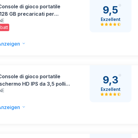
onsole di gioco portatile
9,5
 128 GB precaricati per
Exzellent
NE
iochi, supporta oltre 30
batt
tori, console emulatore di
portatile alimentata da Linux,
hermo HD IPS da 3.5 pollici
Anzeigen
onsole di gioco portatile
9,3
 schermo HD IPS da 3,5 pollici,
Exzellent
NE
 di archiviazione 128 GB,
30+ emulatori, Viola
Anzeigen