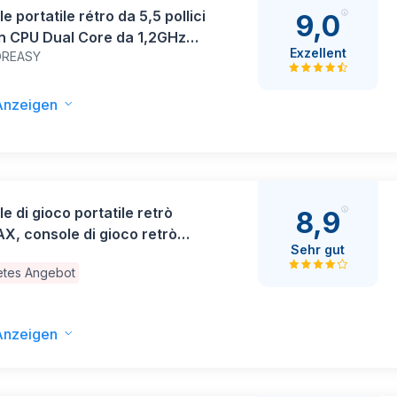
e portatile rétro da 5,5 pollici
9,0
n CPU Dual Core da 1,2GHz
Exzellent
REASY
DR3 14+ emulatori 20000+
 e supporto TV-Out (sf3500
Anzeigen
e di gioco portatile retrò
8,9
, console di gioco retrò
Sehr gut
4 GB di memoria, schermo IPS
tetes Angebot
4 pollici, batteria da 4000
oltre 30 emulatori principali,
Anzeigen