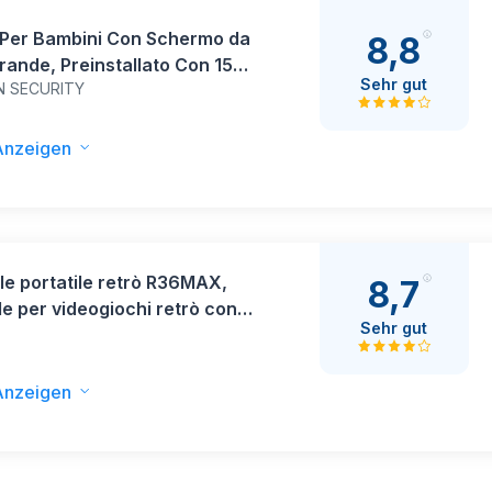
 Per Bambini Con Schermo da
8,8
rande, Preinstallato Con 156
Sehr gut
N SECURITY
 HD Classici Retrò, Console
ile Con Batteria Ricaricabile,
 Elettronico Arcade Mini per
Anzeigen
i e Ragazze (nero)
e portatile retrò R36MAX,
8,7
e per videogiochi retrò con
Sehr gut
 di memoria, schermo IPS HD
ollici, batteria da 4000 mAh e
30 emulatori principali, colore
Anzeigen