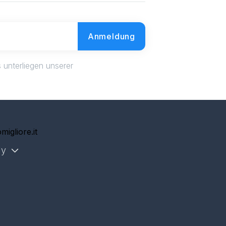
Anmeldung
 unterliegen unserer
g
migliore.it
ly