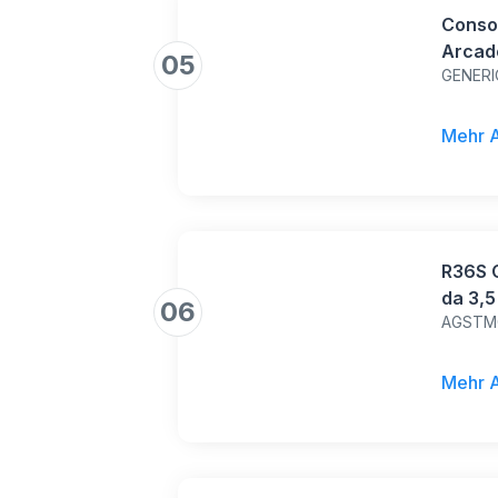
Consol
Arcade
05
GENER
Retrò |
ogioch
Super
Mehr 
Bambin
R36S 
da 3,5
06
AGSTM
40.000
Portat
Suppor
Mehr 
(Nero