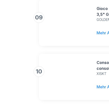
Gioco
3,5" G
09
GOLDE
Giochi
Portat
Regalo
Mehr 
Ragazz
Consol
consol
10
XISKT
64 GB
da 4 p
oltre 
Mehr 
grigio.