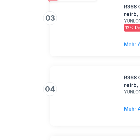
R36S C
retrò,
03
YUNLO
videog
13% Ra
simula
gioco 
con sc
Mehr 
R36S C
retrò,
04
YUNLO
spazio
oltre 
Mehr 