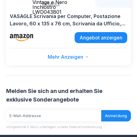
Vintage e Nero
VASAGLE
Inchiostro
LWD043B01
VASAGLE Scrivania per Computer, Postazione
Lavoro, 60 x 135 x 76 cm, Scrivania da Ufficio,
Studio Camera da Letto Soggiorno, Marrone
Angebot anzeigen
Vintage e Nero Inchiostro LWD043B01
Mehr Anzeigen
Melden Sie sich an und erhalten Sie
exklusive Sonderangebote
Anmeldung
*Eingereichte E-Mails unterliegen unserer Datenschutzerklärung