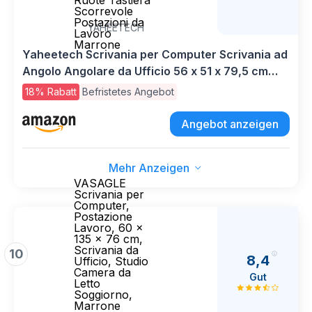
Ruote Tastiera
Scorrevole
Postazioni da
YAHEETECH
Lavoro
Marrone
Yaheetech Scrivania per Computer Scrivania ad
Angolo Angolare da Ufficio 56 x 51 x 79,5 cm
Mobile Studio Porta pc con Ruote Tastiera
18% Rabatt
Befristetes Angebot
Scorrevole Postazioni da Lavoro Marrone
Angebot anzeigen
Mehr Anzeigen
VASAGLE
Scrivania per
Computer,
Postazione
Lavoro, 60 x
135 x 76 cm,
Scrivania da
10
8,4
Ufficio, Studio
Camera da
Gut
Letto
Soggiorno,
Marrone