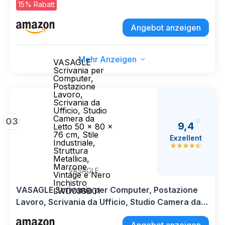
Postazione di Lavoro Scrittoio da Studio Grande
15% Rabatt
Nero
Angebot anzeigen
Mehr Anzeigen
VASAGLE
Scrivania per
Computer,
Postazione
Lavoro,
Scrivania da
Ufficio, Studio
Camera da
03
9,4
Letto 50 x 80 x
76 cm, Stile
Exzellent
Industriale,
Struttura
Metallica,
Marrone
VASAGLE
Vintage e Nero
Inchistro
VASAGLE Scrivania per Computer, Postazione
LWD038B01
Lavoro, Scrivania da Ufficio, Studio Camera da
Letto 50 x 80 x 76 cm, Stile Industriale, Struttura