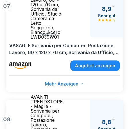
Lavoro, 60 x
120 x 76 cm,
07
8,9
Scrivania da
Ufficio, Studio
Sehr gut
Camera da
Letto
Soggiorno,
Bianco Acero
VASAGLE
LWD039W01
VASAGLE Scrivania per Computer, Postazione
Lavoro, 60 x 120 x 76 cm, Scrivania da Ufficio,
Studio Camera da Letto Soggiorno, Bianco
Angebot anzeigen
Acero LWD039W01
Mehr Anzeigen
AVANTI
TRENDSTORE
- Maglie -
Scrivania per
Computer,
08
Postazione
8,8
Lavoro,
Sehr gut