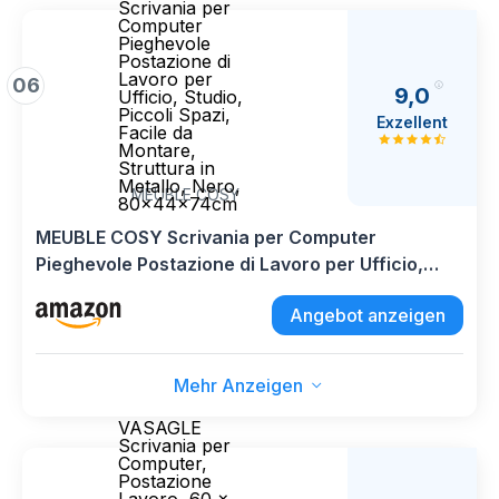
Scrivania per
Computer
Pieghevole
Postazione di
Lavoro per
06
9,0
Ufficio, Studio,
Piccoli Spazi,
Exzellent
Facile da
Montare,
Struttura in
Metallo, Nero,
MEUBLE COSY
80x44x74cm
MEUBLE COSY Scrivania per Computer
Pieghevole Postazione di Lavoro per Ufficio,
Studio, Piccoli Spazi, Facile da Montare,
Angebot anzeigen
Struttura in Metallo, Nero, 80x44x74cm
Mehr Anzeigen
VASAGLE
Scrivania per
Computer,
Postazione