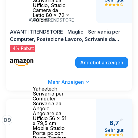
Scrivania da
Ufficio, Studio
Camera da
Letto 80 x 72 x
40 cm
AVANTI TRENDSTORE
AVANTI TRENDSTORE - Maglie - Scrivania per
Computer, Postazione Lavoro, Scrivania da
Ufficio, Studio Camera da Letto 80 x 72 x 40 cm
14% Rabatt
Angebot anzeigen
Mehr Anzeigen
Yaheetech
Scrivania per
Computer
Scrivania ad
Angolo
Angolare da
Ufficio 56 x 51
09
8,7
x 79,5 cm
Mobile Studio
Sehr gut
Porta pc con