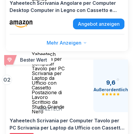
Yaheetech Scrivania Angolare per Computer
Desktop Computer in Legno con Cassetto e
Ripiano Portaoggetti per Postazione di Lavoro
Angebot anzeigen
Elegante 106 × 71,5 × 76,5 cm Bianco
Mehr Anzeigen
Yaheetech
Scrivania per
Bester Wert
Computer
Tavolo per PC
Scrivania per
Laptop da
02
9,6
Ufficio con
Cassetto
Außerordentlich
Postazione di
Lavoro
Scrittoio da
Studio Grande
YAHEETECH
Nero
Yaheetech Scrivania per Computer Tavolo per
PC Scrivania per Laptop da Ufficio con Cassetto