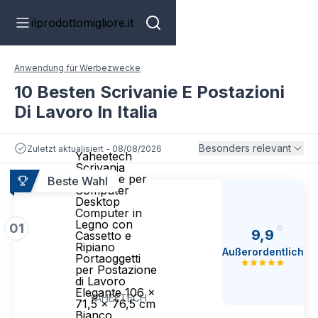
ilprodottomigliore.it
Anwendung für Werbezwecke
10 Besten Scrivanie E Postazioni
Di Lavoro In Italia
Besonders relevant
Zuletzt aktualisiert - 08/08/2026
Yaheetech
Scrivania
Angolare per
Beste Wahl
Computer
Desktop
Computer in
Legno con
01
9,9
Cassetto e
Ripiano
Außerordentlich
Portaoggetti
per Postazione
di Lavoro
Elegante 106 ×
YAHEETECH
71,5 × 76,5 cm
Bianco