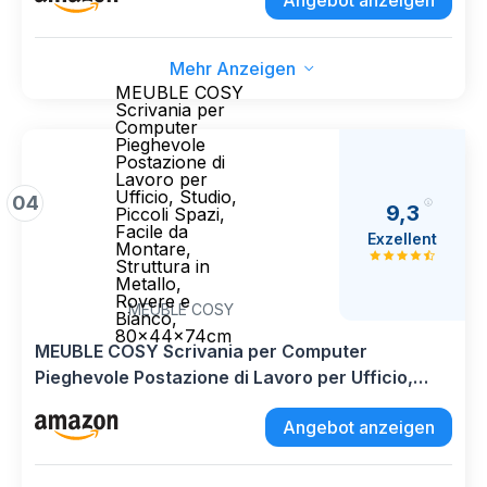
Angebot anzeigen
Metallica, Marrone Vintage e Nero Inchistro
LWD038B01
Mehr Anzeigen
MEUBLE COSY
Scrivania per
Computer
Pieghevole
Postazione di
Lavoro per
Ufficio, Studio,
04
9,3
Piccoli Spazi,
Facile da
Exzellent
Montare,
Struttura in
Metallo,
Rovere e
MEUBLE COSY
Bianco,
80x44x74cm
MEUBLE COSY Scrivania per Computer
Pieghevole Postazione di Lavoro per Ufficio,
Studio, Piccoli Spazi, Facile da Montare,
Angebot anzeigen
Struttura in Metallo, Rovere e Bianco,
80x44x74cm