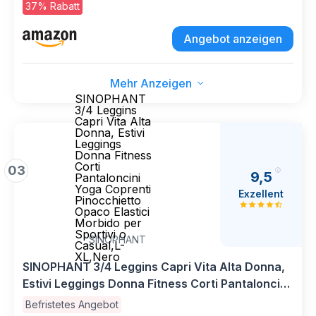
37% Rabatt
Angebot anzeigen
Mehr Anzeigen
SINOPHANT
3/4 Leggins
Capri Vita Alta
Donna, Estivi
Leggings
Donna Fitness
Corti
03
9,5
Pantaloncini
Yoga Coprenti
Exzellent
Pinocchietto
Opaco Elastici
Morbido per
Sportivi o
SINOPHANT
Casual,L-
XL,Nero
SINOPHANT 3/4 Leggins Capri Vita Alta Donna,
Estivi Leggings Donna Fitness Corti Pantaloncini
Yoga Coprenti Pinocchietto Opaco Elastici
Befristetes Angebot