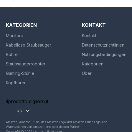
KATEGORIEN
KONTAKT
Monitore
Kontakt
Kabellose Staubsauger
Datenschutzrichtlinien
Bohrer
Nutzungsbedingungen
Staubsaugerroboter
Kategorien
Gaming-Stühle
Über
Kopfhörer
ilprodottomigliore.it
Italy
Amazon, Amazon Prime, das Amazon Logo and Amazon Prime Logo sind
Warenzeichen von Amazon, Inc. oder dessen Partner
Copyright © 2026 by ilprodottomigliore.it