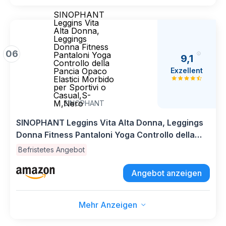
SINOPHANT
Leggins Vita
Alta Donna,
Leggings
Donna Fitness
06
Pantaloni Yoga
9,1
Controllo della
Exzellent
Pancia Opaco
Elastici Morbido
per Sportivi o
Casual,S-
M,Nero
SINOPHANT
SINOPHANT Leggins Vita Alta Donna, Leggings
Donna Fitness Pantaloni Yoga Controllo della
Pancia Opaco Elastici Morbido per Sportivi o
Befristetes Angebot
Casual,S-M,Nero
Angebot anzeigen
Mehr Anzeigen