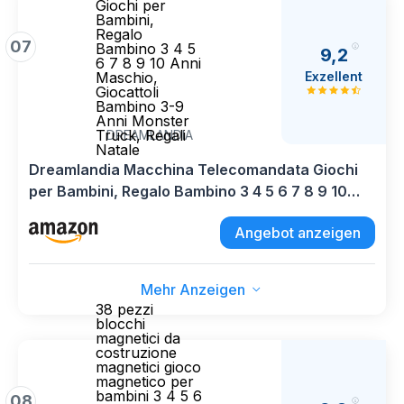
Giochi per
Bambini,
Regalo
07
Bambino 3 4 5
9,2
6 7 8 9 10 Anni
Exzellent
Maschio,
Giocattoli
Bambino 3-9
Anni Monster
Truck, Regali
DREAMLANDIA
Natale
Dreamlandia Macchina Telecomandata Giochi
per Bambini, Regalo Bambino 3 4 5 6 7 8 9 10
Anni Maschio, Giocattoli Bambino 3-9 Anni
Angebot anzeigen
Monster Truck, Regali Natale
Mehr Anzeigen
38 pezzi
blocchi
magnetici da
costruzione
magnetici gioco
magnetico per
bambini 3 4 5 6
08