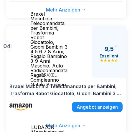
Mehr Anzeigen
Braxel
Macchina
Telecomandata
per Bambini,
Trasforma
Robot
Giocattolo,
04
Giochi Bambini 3
9,5
4 5 6 7 8 Anni,
Exzellent
Regalo Bambino
3-9 Anni
Maschio, Auto
Radiocomandata
Regalo
BRAXEL
Compleanno
Natale Bambino
Braxel Macchina Telecomandata per Bambini,
Trasforma Robot Giocattolo, Giochi Bambini 3 4
5 6 7 8 Anni, Regalo Bambino 3-9 Anni Maschio,
Angebot anzeigen
Auto Radiocomandata Regalo Compleanno
Natale Bambino
Mehr Anzeigen
LUDAZON