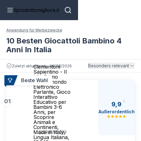
ilprodottomigliore.it
Anwendung für Werbezwecke
10 Besten Giocattoli Bambino 4
Anni In Italia
Besonders relevant
Zuletzt aktualisiert - 08/08/2026
Clementoni
Sapientino - Il
Mio Primo
Beste Wahl
Mappamondo
Elettronico
Parlante, Gioco
Interattivo
01
Educativo per
9,9
Bambini 3-6
Außerordentlich
Anni, per
Scoprire
Animali e
Continenti,
Made in Italy,
CLEMENTONI
Lingua Italiana,