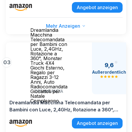
Gioco Bambino 3-12 Anni, Giochi Bambini 3 4 5 6
Angebot anzeigen
7 8 10 Anni, Regalo Bimbo 3 4 5 6 7 8 9 10 Anni
Maschio
Mehr Anzeigen
Dreamlandia
Macchina
Telecomandata
per Bambini con
Luce, 2,4GHz,
Rotazione a
360°, Monster
03
Truck 4X4
9,6
Giochi Esterno,
Außerordentlich
Regalo per
Ragazzi 3-12
Anni, Auto
Radiocomandata
Giocattoli per
DREAMLANDIA
Natale
Compleanno
Dreamlandia Macchina Telecomandata per
Bambini con Luce, 2,4GHz, Rotazione a 360°,
Monster Truck 4X4 Giochi Esterno, Regalo per
Angebot anzeigen
Ragazzi 3-12 Anni, Auto Radiocomandata
Giocattoli per Natale Compleanno