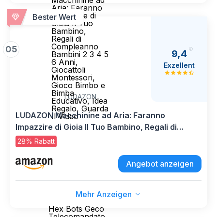
Macchinine ad
Aria: Faranno
Impazzire di
Bester Wert
Gioia Il Tuo
Bambino,
Regali di
Compleanno
05
9,4
Bambini 2 3 4 5
6 Anni,
Exzellent
Giocattoli
Montessori,
Gioco Bimbo e
Bimba
LUDAZON
Educativo, Idea
Regalo, Guarda
LUDAZON Macchinine ad Aria: Faranno
Il Video
Impazzire di Gioia Il Tuo Bambino, Regali di
Compleanno Bambini 2 3 4 5 6 Anni, Giocattoli
28% Rabatt
Montessori, Gioco Bimbo e Bimba Educativo,
Idea Regalo, Guarda Il Video
Angebot anzeigen
Mehr Anzeigen
Hex Bots Geco
Telecomandato,