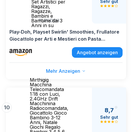
Sehr gut
Set Artistici per
Ragazzi,
Ragazze,
Bambini e
Bambine dai 3
PLAY-DOH
Anni in su
Play-Doh, Playset Swirlin' Smoothies, Frullatore
Giocattolo per Arti e Mestieri con Pasta
Modellabile, Set Artistici per Ragazzi, Ragazze,
Angebot anzeigen
Bambini e Bambine dai 3 Anni in su
Mehr Anzeigen
Mirthigig
Macchina
Telecomandata
1:18 con Luci,
2.4GHz Drift
Macchinina
10
Radiocomandata,
8,7
Giocattolo Gioco
Sehr gut
Bambino 3-12
Anni, Natale
Giochi Regalo
Bambini 3 4 5 6