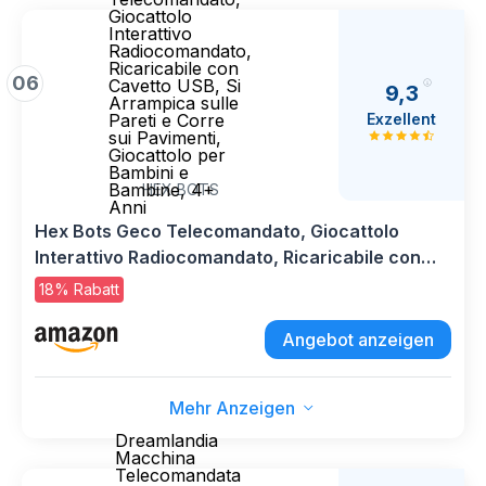
Giocattolo
Interattivo
Radiocomandato,
Ricaricabile con
06
Cavetto USB, Si
9,3
Arrampica sulle
Exzellent
Pareti e Corre
sui Pavimenti,
Giocattolo per
Bambini e
Bambine, 4+
HEX BOTS
Anni
Hex Bots Geco Telecomandato, Giocattolo
Interattivo Radiocomandato, Ricaricabile con
Cavetto USB, Si Arrampica sulle Pareti e Corre
18% Rabatt
sui Pavimenti, Giocattolo per Bambini e
Bambine, 4+ Anni
Angebot anzeigen
Mehr Anzeigen
Dreamlandia
Macchina
Telecomandata