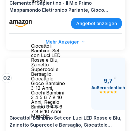
16448
Clementoni Sapientino - Il Mio Primo
Mappamondo Elettronico Parlante, Gioco
Interattivo Educativo per Bambini 3-6 Anni, per
Angebot anzeigen
Scoprire Animali e Continenti, Made in Italy,
Lingua Italiana, 16448
Mehr Anzeigen
Giocattoli
Bambino Set
con Luci LED
Rosse e Blu,
Zainetto
Supercool e
Bersaglio,
02
Giocattolo
9,7
Gioco Bambino
Außerordentlich
3-12 Anni,
Giochi Bambini
3 4 5 6 7 8 10
Anni, Regalo
Bimbo 3 4 5 6
MIRTHIGIG
7 8 9 10 Anni
Maschio
Giocattoli Bambino Set con Luci LED Rosse e Blu,
Zainetto Supercool e Bersaglio, Giocattolo