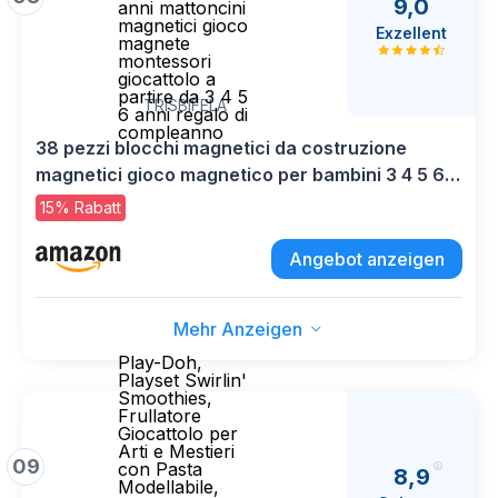
9,0
anni mattoncini
magnetici gioco
Exzellent
magnete
montessori
giocattolo a
partire da 3 4 5
TRISBIFELA
6 anni regalo di
compleanno
38 pezzi blocchi magnetici da costruzione
magnetici gioco magnetico per bambini 3 4 5 6
anni mattoncini magnetici gioco magnete
15% Rabatt
montessori giocattolo a partire da 3 4 5 6 anni
regalo di compleanno
Angebot anzeigen
Mehr Anzeigen
Play-Doh,
Playset Swirlin'
Smoothies,
Frullatore
Giocattolo per
Arti e Mestieri
09
con Pasta
8,9
Modellabile,