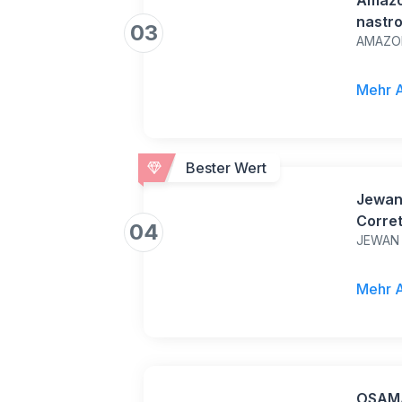
Amazo
nastro
03
AMAZO
da 10
Mehr 
Bester Wert
Jewan 
Corret
04
JEWAN
Cancel
con Ca
Bambin
Mehr 
Casa
OSAMA