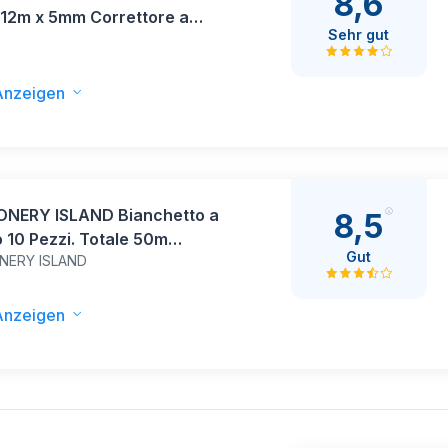
8,6
 12m x 5mm Correttore a
Sehr gut
E
, Mini Scolorina Nastro con
ura Protettiva e Rullo
o, Cancellina Nastro
Anzeigen
to per Scuole e Uffici(4
)
ONERY ISLAND Bianchetto a
8,5
 10 Pezzi. Totale 50m
Gut
NERY ISLAND
tore a Nastro Tascabile
 Penna 5mm. Quattro
ioni Per Ufficio, Appunti,
Anzeigen
ioni, Bricolage e
booking