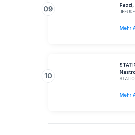
Pezzi,
09
JEFUR
Nastro
Copert
Adesiv
Mehr 
Perfet
Colori
STATI
Nastro
10
STATIO
Corret
Forma
Confez
Mehr 
Correz
Scrap