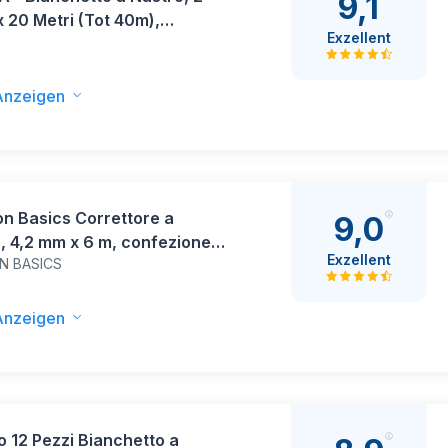
9,1
x 20 Metri (Tot 40m),
Exzellent
tore a Nastro Cancelleria
 e Ufficio - Scolorina Set Utile
rtoleria e Cose per la Scuola,
Anzeigen
vole e Coprente, Multicolor
n Basics Correttore a
9,0
, 4,2 mm x 6 m, confezione
Exzellent
N BASICS
Anzeigen
 12 Pezzi Bianchetto a