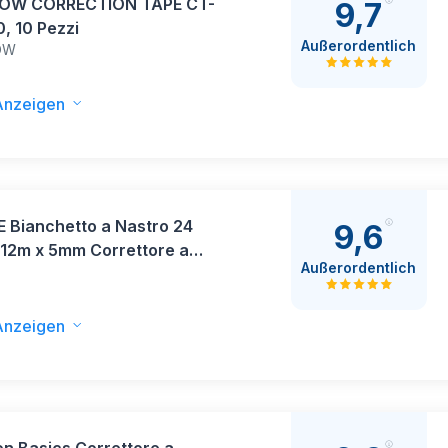
OW CORRECTION TAPE CT-
9,7
, 10 Pezzi
Außerordentlich
OW
Anzeigen
 Bianchetto a Nastro 24
9,6
 12m x 5mm Correttore a
Außerordentlich
E
, Mini Scolorina Nastro con
ura Protettiva e Rullo
o, Cancellina Nastro
Anzeigen
to per Scuole e Uffici(4
)