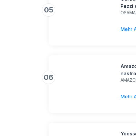
Pezzi 
05
OSAMA
Corret
Scuola
per Ca
Mehr 
Scorre
Amazo
nastro
06
AMAZO
da 10
Mehr 
Yoosso