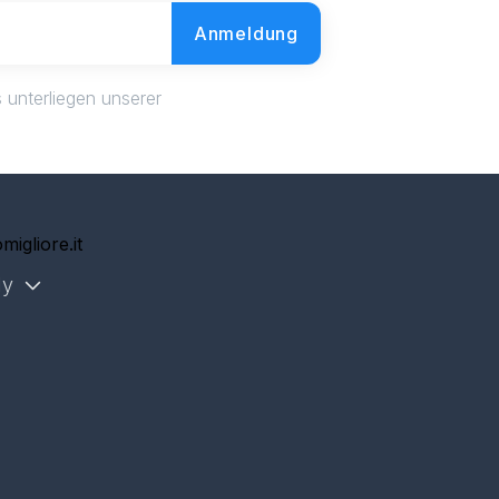
Anmeldung
 unterliegen unserer
g
migliore.it
ly