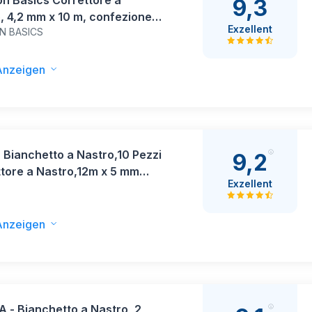
n Basics Correttore a
9,3
, 4,2 mm x 10 m, confezione
Exzellent
N BASICS
Anzeigen
Bianchetto a Nastro,10 Pezzi
9,2
tore a Nastro,12m x 5 mm
Exzellent
lina Nastro,Correction Tape
ppuccio Protettivo per
i Studenti Ufficio Scuola
Anzeigen
 - Bianchetto a Nastro, 2