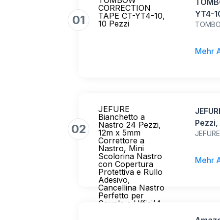
TOMBOW
TOMB
CORRECTION
YT4-10
TAPE CT-YT4-10,
01
10 Pezzi
TOMB
Mehr 
JEFURE
JEFURE
Bianchetto a
Pezzi,
Nastro 24 Pezzi,
02
12m x 5mm
JEFUR
Nastro
Correttore a
Copert
Nastro, Mini
Scolorina Nastro
Adesiv
Mehr 
con Copertura
Perfet
Protettiva e Rullo
Adesivo,
Colori
Cancellina Nastro
Perfetto per
Scuole e Uffici(4
Colori)