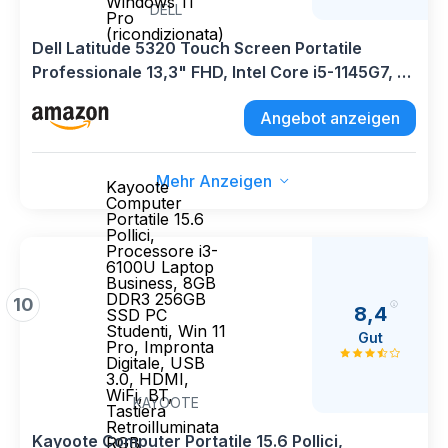
DELL
Dell Latitude 5320 Touch Screen Portatile
Professionale 13,3" FHD, Intel Core i5-1145G7, 16
GB di RAM, 512 GB SSD, Tastiera QWERTY
Angebot anzeigen
americana, Windows 11 Pro (ricondizionata)
Mehr Anzeigen
Kayoote
Computer
Portatile 15.6
Pollici,
Processore i3-
6100U Laptop
Business, 8GB
DDR3 256GB
10
8,4
SSD PC
Studenti, Win 11
Gut
Pro, Impronta
Digitale, USB
3.0, HDMI,
WiFi, BT,
KAYOOTE
Tastiera
Retroilluminata
Kayoote Computer Portatile 15.6 Pollici,
RGB