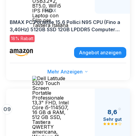
BMAX
BMAX PC Portatile 15,6 Pollici N95 CPU (Fino a
3,4GHz) 512GB SSD 12GB LPDDR5 Computer
Portatile Espandi a 1TB Win 11 Pro Notebook,
18% Rabatt
USB3.2x2, BT5.0, WiFi5 IPS FHD Laptop con Film
per Tastiera Italiana
Angebot anzeigen
Mehr Anzeigen
09
8,6
Sehr gut