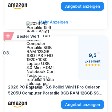
DDR4, 256 GB SSD NVMe, Win 11 Pro, Pronto
Angebot anzeigen
all'uso con Libre Office + Mouse
Mehr Anzeigen
Bester Wert
03
9,5
Exzellent
KAYOOTE
2026 PC Portatile 15.6 Pollici Win11 Pro Celeron
5205U Computer Portatile 8GB RAM 128GB SSD
IPS FHD 1920*1080 Laptop USB 3.0 Mini HDMI
Angebot anzeigen
Notebook Con Tastiera retroilluminata sblocco
per impront