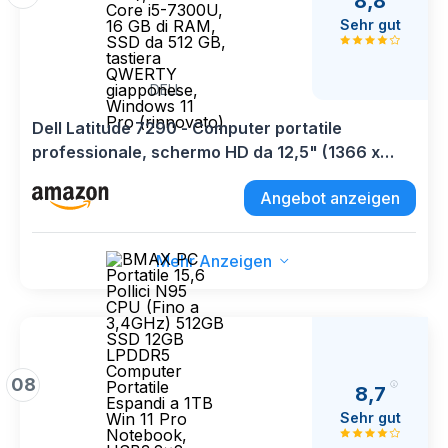
8,8
Sehr gut
DELL
Dell Latitude 7290 - Computer portatile
professionale, schermo HD da 12,5" (1366 x
768), Intel Core i5-7300U, 16 GB di RAM, SSD da
Angebot anzeigen
512 GB, tastiera QWERTY giapponese, Windows
11 Pro (rinnovato)
Mehr Anzeigen
08
8,7
Sehr gut